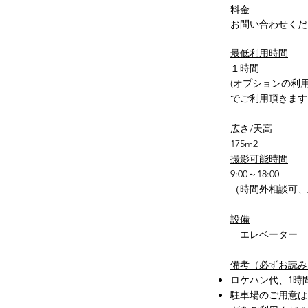
料金
お問い合わせくだ
最低利用時間
１時間
(
オプションの利
でご利用頂きます
広さ/天高
175m2
撮影可能時間
9:00～18:00
（時間外相談可
設備
エレベーター
備考（必ずお読み
ロケハン代、1時間¥
駐車場のご用意は