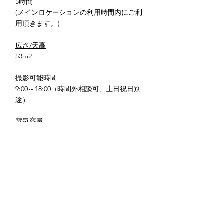
5時間
(
メインロケーションの利用時間内にご利
用頂きます。）
広さ/天高
53m2
撮影可能時間
9:00～18:00（時間外相談可、土日祝日別
途）
電気容量
​100v 60A
設備
メイク台
エアコン
キッチン
​お湯
冷蔵庫
インターネット
トイレ